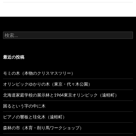
ビ
ゲ
ー
検
シ
索
:
ョ
最近の投稿
ン
モミの木（本物のクリスマスツリー）
オリンピックゆかりの木（東京・代々木公園）
北海道家庭学校の展示林と1964東京オリンピック（遠軽町）
困るという字の中に木
ピアノの響板と珪化木（遠軽町）
森林の市（木育・削り馬ワークショップ）