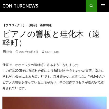
検
CONITURE NEWS
索
コ
メインメ
ン
ニュー
テ
ン
【プロジェクト】
,
【展示】
,
森林関連
ツ
ピアノの響板と珪化木（遠
へ
軽町）
移
動
画像
2017年8月5日
CONITURE
仕事で、オホーツクの遠軽町に来るようになりました。
この町は2005年に市町村合併により3町1村が合併したため東西、南北に
それぞれ45㎞以上ある広い町です。森林豊かなこの町には、YAMAHAの
ピアノの響板を作っている工場があり、その製作プロセスが道の駅で紹
介されています。